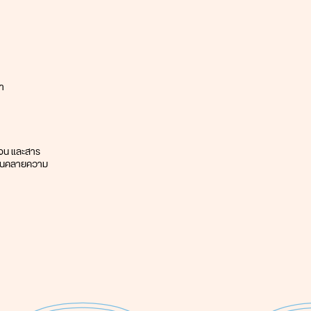
า
ิเจน และสาร
ผ่อนคลายความ