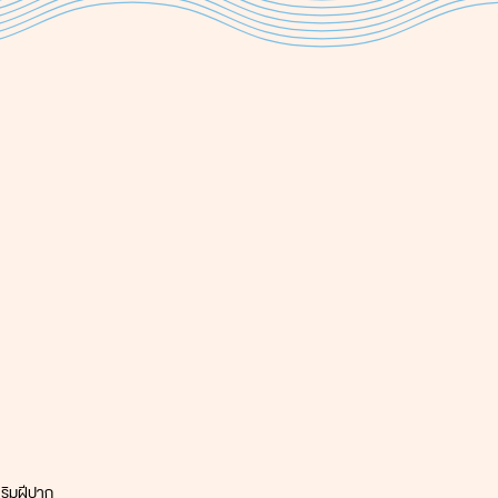
 ริมฝีปาก