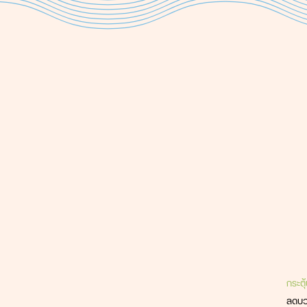
กระตุ
ลดบว