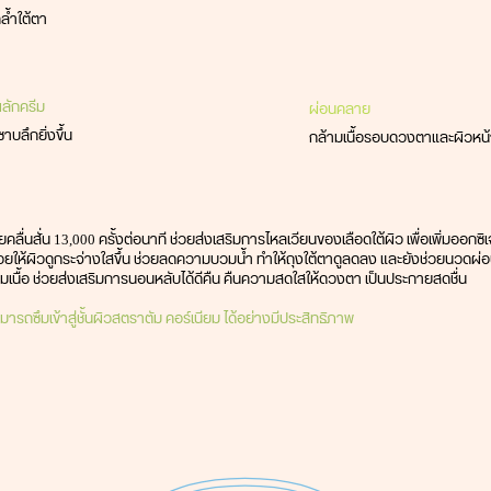
ล้ำใต้ตา
ลักครีม
ผ่อนคลาย
ซาบลึกยิ่งขึ้น
กล้ามเนื้อรอบดวงตาและผิวหน้
ยคลื่นสั่น 13,000 ครั้งต่อนาที ช่วยส่งเสริมการไหลเวียนของเลือดใต้ผิว เพื่อเพิิ่มออกซ
่วยให้ผิวดูกระจ่างใสขึ้น ช่วยลดความบวมน้ำ ทำให้ถุงใต้ตาดูลดลง และยังช่วยนวด
มเนื้อ ช่วยส่งเสริมการนอนหลับได้ดีคืน คืนความสดใสให้ดวงตา เป็นประกายสดชื่น
มารถซึมเข้าสู่ชั้นผิวสตราตัม คอร์เนียม ได้อย่างมีประสิทธิภาพ