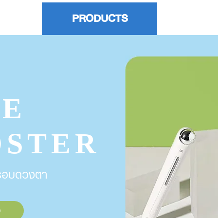
ES
PRODUCTS
WARR
YE
OSTER
วรอบดวงตา
อ