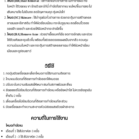
โหมด [HR] Hair Removal :
ใช้กำจัดขนทั่วร่างกาย ไม่ทำร้ายผิว ทั้ง
ใบหน้า ใต้วงแขน ขา รักแร้ และบิกินี่ กำจัดถึงรากขน ขนใหม่ขึ้นบางลง ไม่
เส้นหนาแข็ง ไม่เป็นตอ ลดปัญหาขนคุด ตุ่มหนังไก่
โหมด [SC] Skincare :
ใช้บำรุงผิวทั่วร่างกาย ช่วยกระตุ้นการสร้างคอล
ลาเจนและอีลาสติน ทำให้ผิวเรียบเนียน กระชับรูขุมขน ลดเลือนริ้วรอย
รอยฝ้า รอยดำ และช่วยให้ผิวหน้ากระจ่างใสขึ้น
โหมด [RA] Remove Acne :
ช่วยฆ่าเชื้อแบคทีเรีย ลดการอักเสบ และช่วย
ให้สิวแห้งและยุบเร็วขึ้น พร้อมทั้งช่วยลดรอยแผลเป็นจากสิว ควบคุม
ความมันบนใบหน้า และกระตุ้นการสร้างคอลลาเจน ทำให้ผิวหน้าเรียบ
เนียนและดูอ่อนเยาว์
วิธีใช้
กดปุ่มเปิดเครื่องและเลือกโหมดการใช้งานตามต้องการ
โกนขนบริเวณที่ต้องการกำจัดออกให้หมดจด
ปรับระดับความเข้มแสงให้เหมาะสมกับสภาพผิวและสีขน
ยิงเลเซอร์ไปยังบริเวณที่ต้องการกำจัดขน หรือยิงหน้าใส ไม่ควรยิงจุดเดิม
ซ้ำเกิน 2 ครั้ง
เลื่อนเครื่องไปยังบริเวณที่ต้องการกำจัดขนทีละส่วน
ปิดเครื่องและทำความสะอาดหัวปล่อยแสงด้วยผ้าสะอาด
ความถี่ในการใช้งาน
โหมดกำจัดขน
เดือนที่ 1 ใช้สัปดาห์ละ 3 ครั้ง
เดือนที่ 2 - 3 ใช้ สัปดาห์ละ 2 ครั้ง