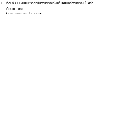
เดือนที่ 4 เป็นต้นไป หากยังมีบางบริเวณที่ขนขึ้น ให้ใช้เครื่องบริเวณนั้น
หรือ
เดือนละ 1 ครั้ง
โหมดบำรุงผิว และ โหมดลดสิว
สัปดาห์ละ 1-2 ครั้ง
หมายเหตุ:
โปรดอ่านคู่มือการใช้งานในกล่องเพิ่มเติมเกี่ยวกับการเลือกระดับแสงที่
เหมาะสมและความถี่ในการใช้
ห้ามใช้เครื่องกับผิวที่ระคายเคืองหรือบริเวณที่เป็นแผล
สวมแว่นตากันแดดระหว่างใช้งาน
หากพบผลข้างเคียงใดๆ ให้หยุดใช้และปรึกษาแพทย์