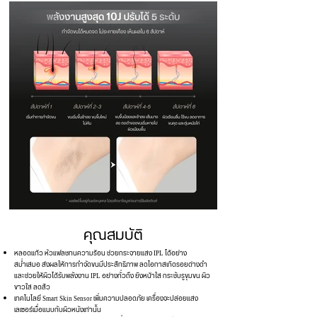
คุณสมบัติ
หลอดแก้ว หัวแฟลชทนความร้อน ช่วยกระจายแสง IPL ได้อย่าง
สม่ำเสมอ ส่งผลให้การกำจัดขนมีประสิทธิภาพ ลดโอกาสเกิดรอยด่างดำ
และช่วยให้ผิวได้รับพลังงาน IPL อย่างทั่วถึง
ยิงหน้าใส กระชับรูขุมขน ผิว
ขาวใส ลดสิว
เทคโนโลยี Smart Skin Sensor เพิ่มความปลอดภัย เครื่องจะปล่อยแสง
เลเซอร์เมื่อแนบกับผิวหนังเท่านั้น