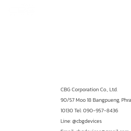
HOME
STOR
CBG Corporation Co., Ltd.
90/57 Moo 18 Bangpueng, Phra
10130
Tel: 090-957-8436
Line: @cbgdevices